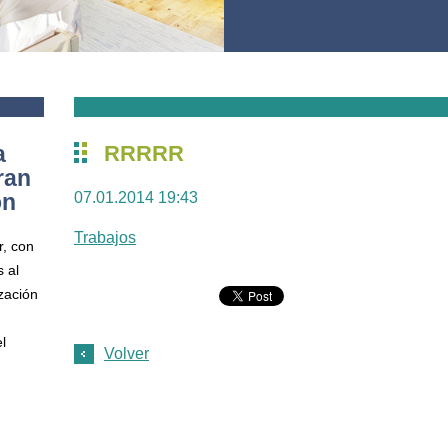
a
RRRRR
ran
ón
07.01.2014 19:43
Trabajos
r, con
 al
ización
l
Volver