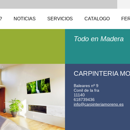
?
NOTICIAS
SERVICIOS
CATALOGO
FE
Todo en Madera
CARPINTERIA MO
Baleares nº 9
Conil de la fra
11140
618739436
info@car
pinteria
moreno.e
s