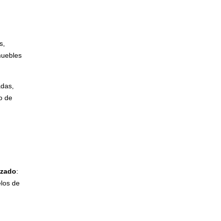
s,
muebles
adas,
io de
izado
:
elos de