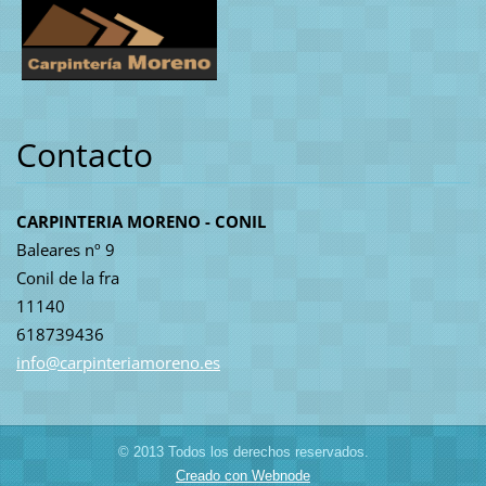
Contacto
CARPINTERIA MORENO - CONIL
Baleares nº 9
Conil de la fra
11140
618739436
info@car
pinteria
moreno.e
s
© 2013 Todos los derechos reservados.
Creado con Webnode