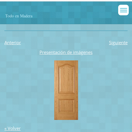
Todo en Madera
Anterior
Siguiente
Presentación de imágenes
« Volver