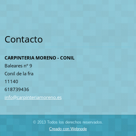
Contacto
CARPINTERIA MORENO - CONIL
Baleares nº 9
Conil de la fra
11140
618739436
info@car
pinteria
moreno.e
s
© 2013 Todos los derechos reservados.
Creado con Webnode